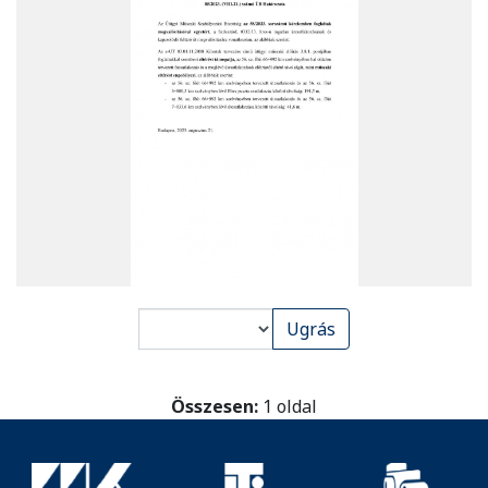
PDF
Ugrás
oldal
kiválasztása
megjelenítésre
Összesen:
1 oldal