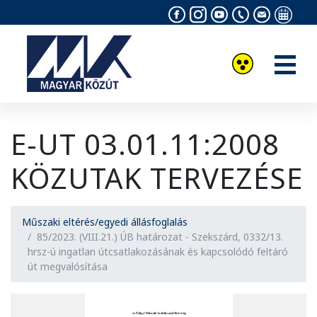
Akadálymentesítés
Facebook
Instagram
Youtube
Elérhetősé
info@ko
Magya
csatorna
és
a
körny
orszá
munk
E-UT 03.01.11:2008
napja
KÖZUTAK TERVEZÉSE
Műszaki eltérés/egyedi állásfoglalás
85/2023. (VIII.21.) ÚB határozat - Szekszárd, 0332/13.
hrsz-ú ingatlan útcsatlakozásának és kapcsolódó feltáró
út megvalósítása