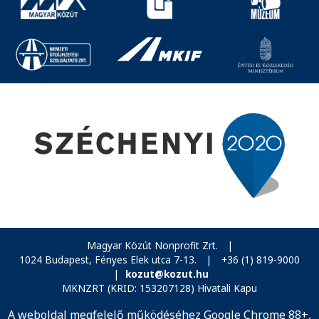
Magyar Közút Nonprofit Zrt.
|
1024 Budapest, Fényes Elek utca 7-13.
|
+36 (1) 819-9000
|
kozut@kozut.hu
MKNZRT (KRID: 153207128) Hivatali Kapu
A weboldal megfelelő működéséhez Google Chrome 88+,