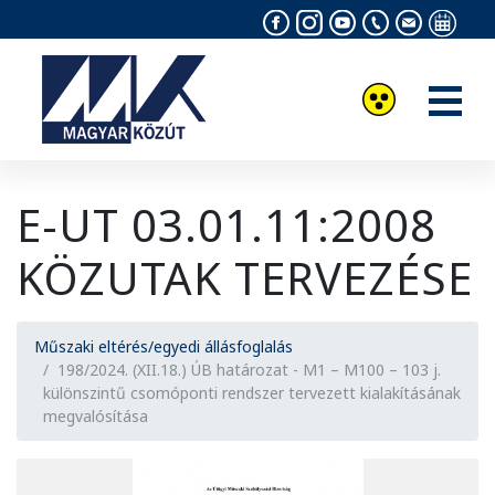
Akadálymentesítés
Facebook
Instagram
Youtube
Elérhetősé
info@ko
Magya
csatorna
és
a
körny
orszá
munk
E-UT 03.01.11:2008
napja
KÖZUTAK TERVEZÉSE
Műszaki eltérés/egyedi állásfoglalás
198/2024. (XII.18.) ÚB határozat - M1 – M100 – 103 j.
különszintű csomóponti rendszer tervezett kialakításának
megvalósítása