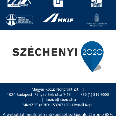
Magyar Közút Nonprofit Zrt.
|
1024 Budapest, Fényes Elek utca 7-13.
|
+36 (1) 819-9000
|
kozut@kozut.hu
MKNZRT (KRID: 153207128) Hivatali Kapu
A weboldal megfelelő működéséhez Google Chrome 88+,