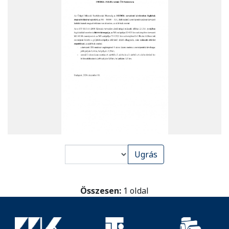
PDF
Ugrás
oldal
kiválasztása
megjelenítésre
Összesen:
1 oldal