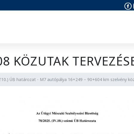
Fa
008 KÖZUTAK TERVEZÉS
V.10.) ÚB határozat - M7 autópálya 16+249 – 90+604 km szelvény köz