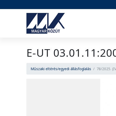
Akadálymentesítés
E-UT 03.01.11:2
Műszaki eltérés/egyedi állásfoglalás
78/2025. (I