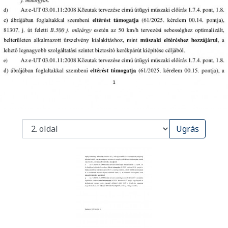
PDF
Ugrás
oldal
kiválasztása
megjelenítésre