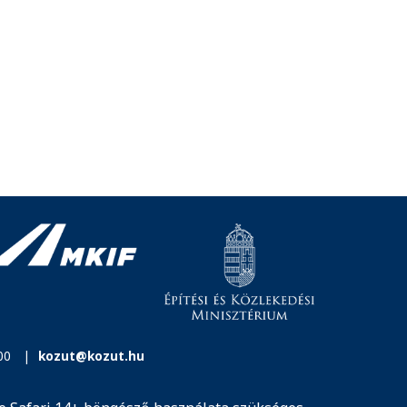
00
|
kozut@kozut.hu