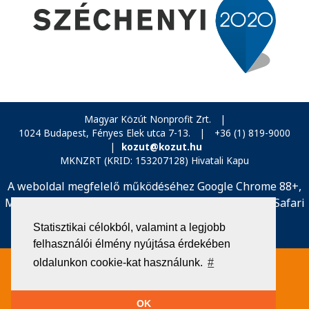
Magyar Közút Nonprofit Zrt.
|
1024 Budapest, Fényes Elek utca 7-13.
|
+36 (1) 819-9000
|
kozut@kozut.hu
MKNZRT (KRID: 153207128) Hivatali Kapu
A weboldal megfelelő működéséhez Google Chrome 88+,
Mozilla Firefox 83+, Microsoft Edge 90+, vagy Apple Safari
14+ böngésző használata szükséges.
Statisztikai célokból, valamint a legjobb
felhasználói élmény nyújtása érdekében
Közérdekű adatok
oldalunkon cookie-kat használunk.
#
Impresszum
Jogi közlemény
OK
Általános Szerződési Feltételek