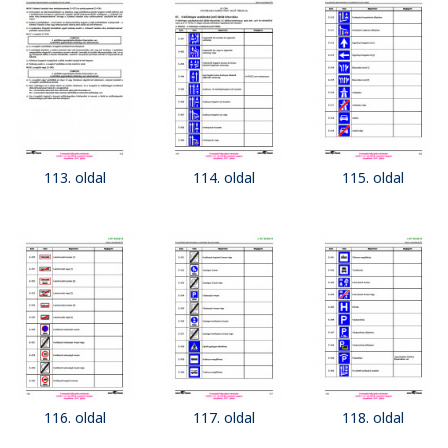
113. oldal
114. oldal
115. oldal
116. oldal
117. oldal
118. oldal