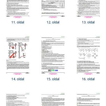
11. oldal
12. oldal
13. oldal
14. oldal
15. oldal
16. oldal