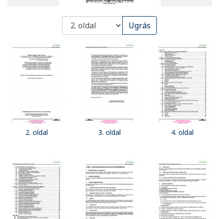
PDF
Ugrás
oldal
kiválasztása
megjelenítésre
2. oldal
3. oldal
4. oldal