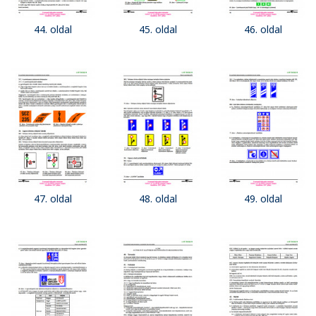
44. oldal
45. oldal
46. oldal
47. oldal
48. oldal
49. oldal