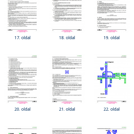
17. oldal
18. oldal
19. oldal
20. oldal
21. oldal
22. oldal