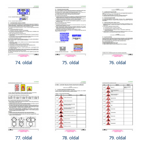
74. oldal
75. oldal
76. oldal
77. oldal
78. oldal
79. oldal