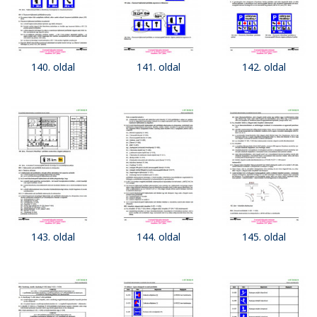
140. oldal
141. oldal
142. oldal
143. oldal
144. oldal
145. oldal