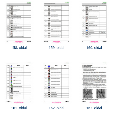
158. oldal
159. oldal
160. oldal
161. oldal
162. oldal
163. oldal