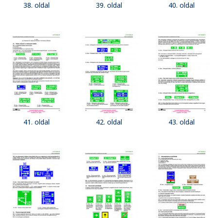
38. oldal
39. oldal
40. oldal
41. oldal
42. oldal
43. oldal