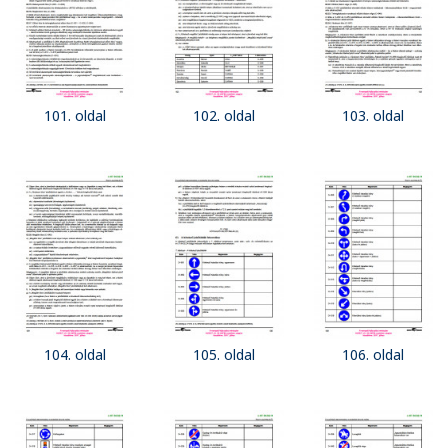
101. oldal
102. oldal
103. oldal
104. oldal
105. oldal
106. oldal