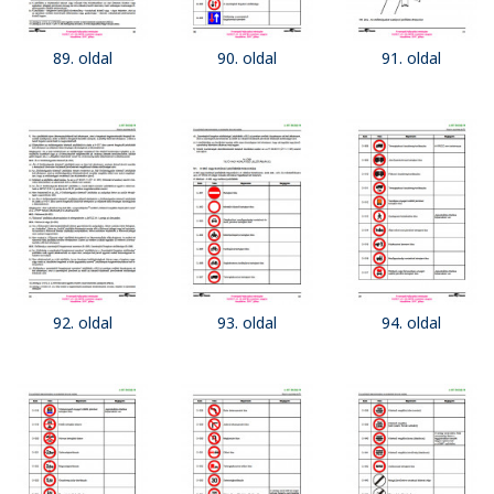
89. oldal
90. oldal
91. oldal
92. oldal
93. oldal
94. oldal